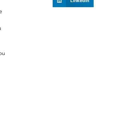
LinkedIn
e
u
 ou