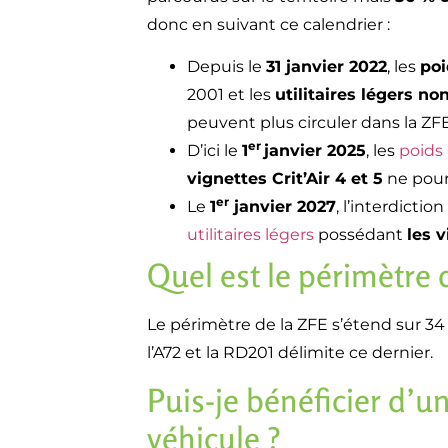
donc en suivant ce calendrier :
Depuis le
31 janvier 2022
, les
poi
2001 et les
utilitaires légers no
peuvent plus circuler dans la ZFE
er
D’ici le
1
janvier 2025
, les
poids
vignettes Crit’Air 4 et 5
ne pourr
er
Le
1
janvier 2027
, l’interdicti
utilitaires légers
possédant
les v
Quel est le périmètre 
Le périmètre de la ZFE s’étend sur 34 
l’A72 et la RD201 délimite ce dernier.
Puis-je bénéficier d’u
véhicule ?