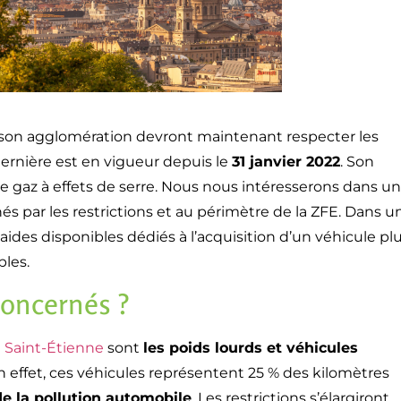
 son agglomération devront maintenant respecter les
 dernière est en vigueur depuis le
31 janvier 2022
. Son
de gaz à effets de serre. Nous nous intéresserons dans u
 par les restrictions et au périmètre de la ZFE. Dans u
des disponibles dédiés à l’acquisition d’un véhicule pl
bles.
concernés ?
e
Saint-Étienne
sont
les poids lourds et véhicules
 effet, ces véhicules représentent 25 % des kilomètres
e la pollution automobile
. Les restrictions s’élargiront