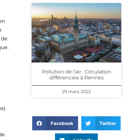
ion
e
t de
que.
Pollution de l’air : Circulation
différenciée à Rennes
29 mars 2022
ns)
Facebook
Twitter
 de